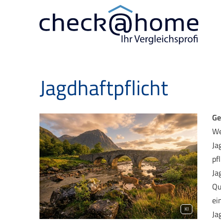
Jagdhaftpflicht
Ge
We
Ja
pf
Ja
Qu
ei
KI
Ja